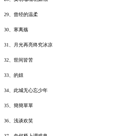
29、曾经的温柔
30、寒离殇
31、月光再亮终究冰凉
32、世间皆苦
33、的妞
34、此城无心忘少年
35、簡簡單單
36、浅谈欢笑
37、奈何桥上调戏鬼