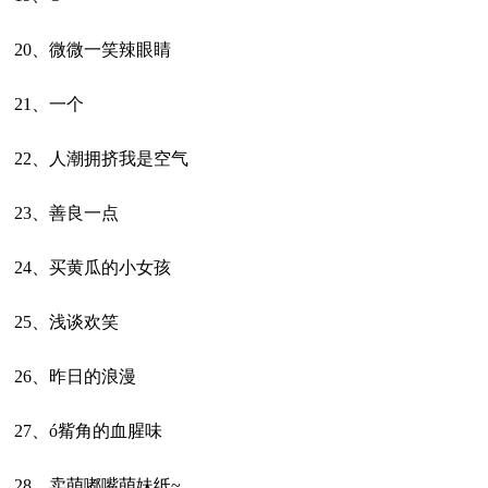
20、微微一笑辣眼睛
21、一个
22、人潮拥挤我是空气
23、善良一点
24、买黄瓜的小女孩
25、浅谈欢笑
26、昨日的浪漫
27、ó觜角的血腥味
28、卖萌嘟嘴萌妹纸~