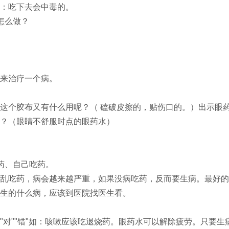
：吃下去会中毒的。
怎么做？
来治疗一个病。
这个胶布又有什么用呢？（ 磕破皮擦的，贴伤口的。）出示眼
？（眼睛不舒服时点的眼药水）
药、自己吃药。
乱吃药，病会越来越严重，如果没病吃药，反而要生病。最好的
生的什么病，应该到医院找医生看。
对""错"如：咳嗽应该吃退烧药。眼药水可以解除疲劳。只要生