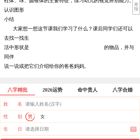
柱体、球、圆锥体的主要特征，练习幼儿的视觉辨别能力。
举
报
认识图形
小结
大家想一想这节课我们学习了什么？课后同学们还可以
去找一找生
活中形状是 的物品，并与
同伴
说一说或把它们介绍给你的爸爸妈妈。
八字精批
2026运势
命中贵人
八字合婚
姓 名
性 别
男
女
生 日