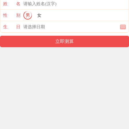
姓 名
性 别
男
女
生 日
幼儿园PPT课件推荐
查看更多
幼儿园语言教育活动概述PPT课件
大班综合社会图书的演变PPT课件
幼儿园牙齿大街的新鲜事PPT课件教案
幼儿园动物儿歌金龟子PPT课件配音音乐
大班音乐小菜园PPT课件
幼儿园中班常识哺厨房工具的认识FLASH课件动画