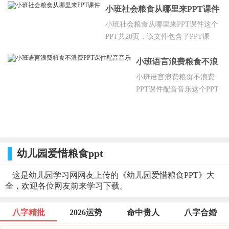
建设有密切关系，用处很大，知道粮食
小班社会粮食从哪里来PPT课件
来之不易。
小班社会粮食从哪里来PPT课件这个
PPT共20页，该文件包含了PPT课
件，教案。PPT的教学目标知道粮食
的来历和爱惜粮食的道理，培养幼儿
小班语言浪费粮食不浪
良好的幼儿园进餐礼仪。
费PPT课件配音音乐
小班语言浪费粮食不浪费
PPT课件配音音乐这个PPT
共11页，该文件包含了PPT
课件，教案，配音，音
乐。PPT的教学目标知道粮
食来之不易，懂得要爱惜
粮食。
幼儿园爱惜粮食ppt
这是幼儿园学习网网友上传的《幼儿园爱惜粮食PPT》大
全，欢迎各位网友前来学习下载。
八字精批
2026运势
命中贵人
八字合婚