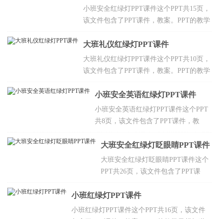
据信号做动作。
小班安全红绿灯PPT课件这个PPT共15页，
该文件包含了PPT课件，教案。PPT的教学
目标让幼儿知道汽车、行人在马路上要遵
守交通规则，听从红绿灯的指挥，能较灵
大班礼仪红绿灯PPT课件
敏地根据信号做动作。
大班礼仪红绿灯PPT课件这个PPT共10页，
该文件包含了PPT课件，教案。PPT的教学
目标让幼儿知道红绿灯的用处，以及交警
叔叔为我们带来的好处，要幼儿懂得讲文
小班安全英语红绿灯PPT课件
明，懂礼貌的思想，让小朋友懂得在过马
小班安全英语红绿灯PPT课件这个PPT
路时，应注意安全，一定要走斑马线。
共8页，该文件包含了PPT课件，教
案。PPT的教学目标认识红、黄、绿
色，了解基本的交通规则，知道遵守交
大班安全红绿灯眨眼睛PPT课件
通规则的重要性，通过参与情境游戏活
大班安全红绿灯眨眼睛PPT课件这个
动，理解红绿灯的作用。
PPT共26页，该文件包含了PPT课
件，教案。PPT的教学目标知道在马
小班红绿灯PPT课件
路上要遵守“红灯停、绿灯行”的交通
规则，能根据红绿灯的信号做动作，
小班红绿灯PPT课件这个PPT共16页，该文件
体验模仿游戏的快乐。