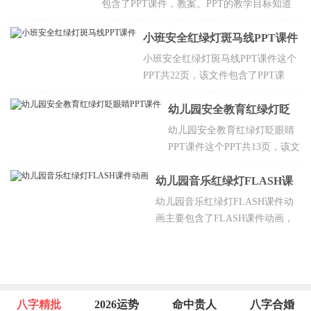
包含了PPT课件，教案。PPT的教学目标知道
汽车、行人在马路上行走要遵守交通规则，听
从红绿灯的指挥，能根据信号做动作。
小班安全红绿灯斑马线PPT课件
小班安全红绿灯斑马线PPT课件这个
PPT共22页，该文件包含了PPT课
件，教案。PPT的教学目标知道在马
路上要遵守“红灯停、绿灯行”的交通
幼儿园安全教育红绿灯眨
规则，能根据红绿灯的信号做动作，
眼睛PPT课件
幼儿园安全教育红绿灯眨眼睛
体验模仿游戏的快乐。
PPT课件这个PPT共13页，该文
件包含了PPT课件，教案。PPT
幼儿园音乐红绿灯FLASH课
的教学目标教育幼儿走在马路
上要遵守交通规则，初步培养
件动画
幼儿园音乐红绿灯FLASH课件动
幼儿的自我保护意识，能够认
画主要包含了FLASH课件动画，
识交通信号灯，知道红灯停、
教案。课件主要包含观察马路上
绿灯行、黄灯亮了等一等。
的交通设施和交通规则，通过记
录了解人们特别是行人遵守交通
规则的情况等，欢迎点击下载。
八字精批
2026运势
命中贵人
八字合婚