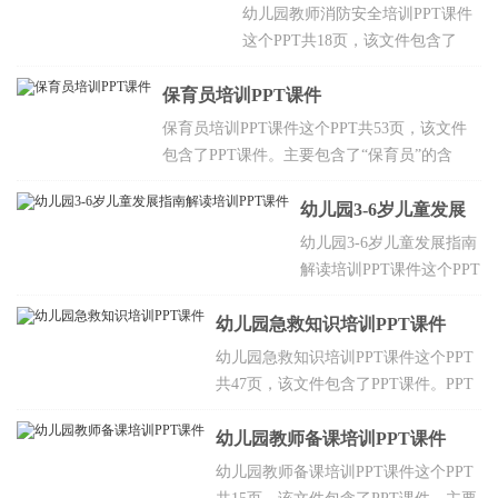
课件
幼儿园教师消防安全培训PPT课件
这个PPT共18页，该文件包含了
PPT课件。PPT的教学目标掌握灭
保育员培训PPT课件
火方法，自救与逃生的方法，化险
为夷，转危为安，了解消防安全常
保育员培训PPT课件这个PPT共53页，该文件
识，火灾扑救常识，重视安全，珍
包含了PPT课件。主要包含了“保育员”的含
惜身命。
义；保育员的职责；保育员要掌握“幼儿生活管
理”技能；保育员要掌握“清洁卫生工作”基本技
幼儿园3-6岁儿童发展
能等，欢迎点击下载。
指南解读培训PPT课件
幼儿园3-6岁儿童发展指南
解读培训PPT课件这个PPT
共35页，该文件包含了
幼儿园急救知识培训PPT课件
PPT课件。主要包含了《3-
6岁儿童学习与发展指南》
幼儿园急救知识培训PPT课件这个PPT
概述，指南的研制过程，
共47页，该文件包含了PPT课件。PPT
关于《指南》的名称，
的教学目标让幼儿发烧发热应该怎么
《指南》的内容，《指
办，适当减少衣服，帮助散热等，欢迎
幼儿园教师备课培训PPT课件
南》实施的基本原则，怎
点击下载。
幼儿园教师备课培训PPT课件这个PPT
样实施《3-6岁儿童学习与