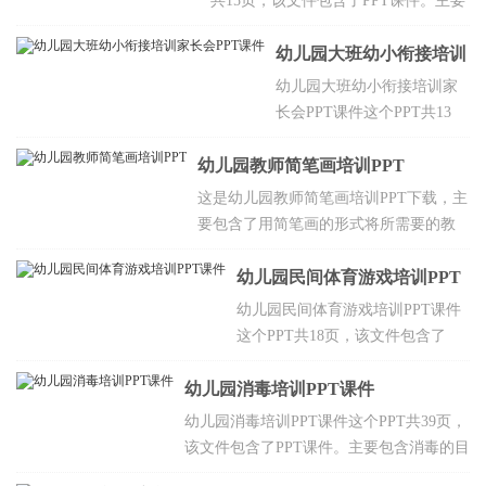
共15页，该文件包含了PPT课件。主要
发展指南》，如何利用
包含怎样备课，幼儿园一日活动作息时
《指南》观察和了解幼儿
间表，一日活动课程安排，班级工作计
幼儿园大班幼小衔接培训
等，欢迎点击下载。
划的制定，课题研究方案的基本结构
家长会PPT课件
幼儿园大班幼小衔接培训家
等，欢迎点击下载。
长会PPT课件这个PPT共13
页，该文件包含了PPT课件。
幼儿园教师简笔画培训PPT
主要包含小学与幼儿园的不
同之处，在上小学之前家长
这是幼儿园教师简笔画培训PPT下载，主
应注意，读课外书问题等，
要包含了用简笔画的形式将所需要的教
欢迎点击下载。
学内容形象地表达出来，用于丰富课堂
教学内容，激发学生的形象思维，丰富
幼儿园民间体育游戏培训PPT
学生的想象力，让学生直观地理解教学
课件
幼儿园民间体育游戏培训PPT课件
内容,达到拓展想像空间，增强形象记忆,
这个PPT共18页，该文件包含了
活跃课堂气氛等，欢迎点击下载。
PPT课件。PPT的教学目标民间体
幼儿园消毒培训PPT课件
育游戏的特征，幼儿园体育和民间
体育游戏，民间体育游戏的概念，
幼儿园消毒培训PPT课件这个PPT共39页，
欢迎点击下载。
该文件包含了PPT课件。主要包含消毒的目
的，目前托幼机构消毒工作存在问题，托