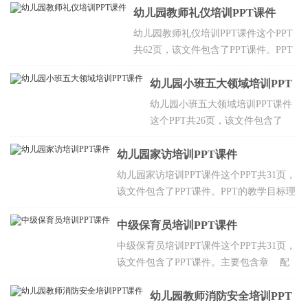
发的原因，如何预
建构活动开展的要素，建构的内容等，
幼儿园教师礼仪培训PPT课件
防与控制，学校和
欢迎点击下载。
幼儿园教师礼仪培训PPT课件这个PPT
托幼机构在疫情处
共62页，该文件包含了PPT课件。PPT
理工作中的职责，
的教学目标有助于提高交际能力，有助
预防接种证的查验
于事业的成功，有助于塑造良好的个人
幼儿园小班五大领域培训PPT
和疫苗的补种等，
形象。
欢迎点击下载。
课件
幼儿园小班五大领域培训PPT课件
这个PPT共26页，该文件包含了
PPT课件。PPT的教学目标充分利
幼儿园家访培训PPT课件
用游戏形式激发幼儿表达的愿望，
关注幼儿的表达中的个体差异，有
幼儿园家访培训PPT课件这个PPT共31页，
针对性地进行指导，鼓励幼儿大胆
该文件包含了PPT课件。PPT的教学目标理
表达，敢说先于正确。
解家访的重要性和必要性，掌握家访的原
则和策略。
中级保育员培训PPT课件
中级保育员培训PPT课件这个PPT共31页，
该文件包含了PPT课件。主要包含章 配
制幼儿园常用的消毒液，生活管理，配合
教育活动，安全工作等，欢迎点击下载。
幼儿园教师消防安全培训PPT