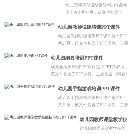
内容结构解读，对策与
课件
幼儿园环境创设培训资料PPT课件
建议，对各年龄段幼儿
这个PPT共47页，该文件包含了
典型表现的理解，健康
PPT课件。PPT的教学目标能够促
领域教育需特别注意事
幼儿园教师说课培训PPT课件
使幼儿进行多种形式和途径的学
项等，欢迎点击下载。
习，能够满足幼儿活动、相互交
幼儿园教师说课培训PPT课件这个PPT
往、自主等需要，能够提供丰富的
共27页，该文件包含了PPT课件。主要
学习机会，减少压力。
包含说课的涵义，说课对教师的要
幼儿园纲要培训PPT课件
求，“说课”与“上课” 的异同，说课的基
本格式，说课的技巧，说课注意事项
幼儿园纲要培训PPT课件这个PPT共43页，
等，欢迎点击下载。
该文件包含了PPT课件。主要包含《纲要》
背景，颁布时间，《纲要》的认识，《纲
要》的框架，《纲要》的依据、目的等，
幼儿园手指游戏培训PPT课件
欢迎点击下载。
幼儿园手指游戏培训PPT课件这个PPT
共19页，该文件包含了PPT课件。主要
包含手指游戏的含义和种类，手指游戏
的特点，手指游戏的教育价值，手指游
幼儿园教师课堂教学技
戏对幼儿发展的意义，开展手指游戏活
能技巧培训PPT课件
幼儿园教师课堂教学技能
动的注意事项，等，欢迎点击下载。