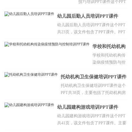
技巧培训PPT课件这个PPT
共40页，该文件包含了PPT
幼儿园后勤人员培训PPT课件
课件。PPT的教学目标培养
幼儿乐于动手动脑，从中
幼儿园后勤人员培训PPT课件这个PPT
获得快乐的情绪体验，学
共23页，该文件包含了PPT课件。PPT
习6、7的形成，知道5添上
的教学目标实行教育和保育相结合的原
1是6,6添上1是7，感知6里
则，对幼儿实施体、智、德、美诸方面
学校和托幼机构
面有6个1,7里面有7个1，能
全面发展的教育，促进其身心和谐发
传染病疫情预防
学校和托幼机构传
用较连贯的语言表达自己
展。
染病疫情预防与控
与控制培训PPT
的操作过程和结果。
制培训PPT课件这
课件
托幼机构卫生保健培训PPT课件
个PPT共87页，该
文件包含了PPT课
托幼机构卫生保健培训PPT课件这个
件。主要包含传染
PPT共38页，主要包括了托幼机构房
病基础知识，流
屋建设及设施卫生保健要求，托幼机
感、手足口病、诺
幼儿园建构游戏培训PPT课件
构房屋建设及设施卫生保健要求，托
如病毒和水痘等易
幼机构有关人员的职责，欢迎点击下
幼儿园建构游戏培训PPT课件这个PPT
发传染病，学校和
载。
共41页，该文件包含了PPT课件。主要
托幼机构传染病高
包含各年龄段建构游戏的特点与指导，