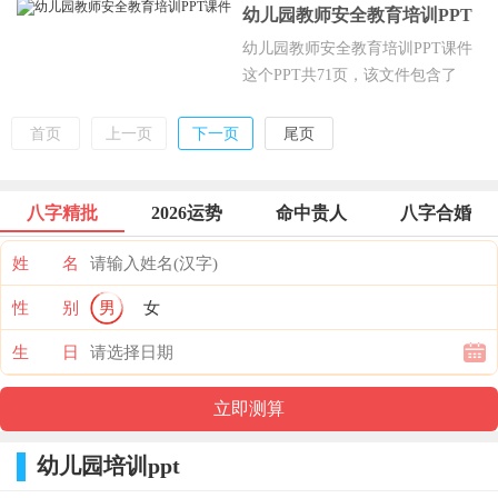
幼机构日常消毒措施有哪些，常用消毒液
幼儿园教师安全教育培训PPT
的配制及注意事项等，欢迎点击下载。
课件
幼儿园教师安全教育培训PPT课件
这个PPT共71页，该文件包含了
PPT课件。主要包含什么是幼儿园
安全事故，幼儿伤害事故的主要类
首页
上一页
下一页
尾页
型，幼儿教师专有的义务等，欢迎
点击下载。
八字精批
2026运势
命中贵人
八字合婚
姓 名
性 别
男
女
生 日
幼儿园培训ppt