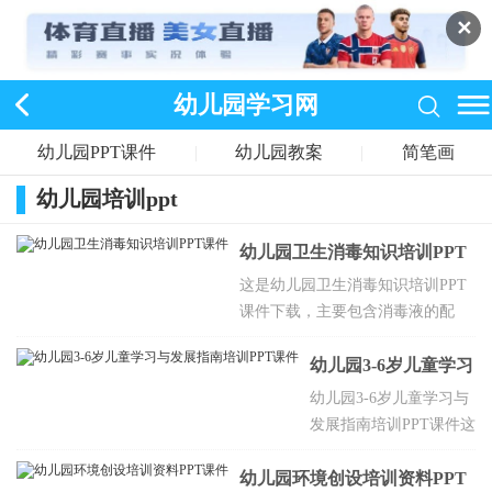
✕
幼儿园学习网
幼儿园PPT课件
|
幼儿园教案
|
简笔画
幼儿园培训ppt
幼儿园卫生消毒知识培训PPT
课件
这是幼儿园卫生消毒知识培训PPT
课件下载，主要包含消毒液的配
比，餐前消毒，毛巾（围嘴）消
毒，水杯、餐具消毒等，欢迎点击
幼儿园3-6岁儿童学习
下载。
与发展指南培训PPT
幼儿园3-6岁儿童学习与
发展指南培训PPT课件这
课件
个PPT共28页，该文件包
幼儿园环境创设培训资料PPT
含了PPT课件。主要包含