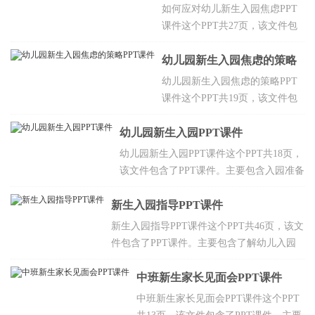
境，正确看待幼儿各种行为，支持理
PPT课件
如何应对幼儿新生入园焦虑PPT
解教师工作等，欢迎点击下载。
课件这个PPT共27页，该文件包
含了PPT课件。主要包含什么是
分离焦虑，分离焦虑的表现，分
幼儿园新生入园焦虑的策略
离焦虑产生的原因及对策，从案
PPT课件
幼儿园新生入园焦虑的策略PPT
例出发探究应对分离焦虑的措
课件这个PPT共19页，该文件包
施，新生入园时的家长焦虑情
含了PPT课件。主要包含向孩子
绪，新生的家长工作要求及沟通
幼儿园新生入园PPT课件
介绍幼儿园的好处，家长要克服
技巧，新学期新生稳定的具体要
自己的焦躁情绪，坚持天天送孩
幼儿园新生入园PPT课件这个PPT共18页，
求等，欢迎点击下载。
子入园，大大方方地与孩子说再
该文件包含了PPT课件。主要包含入园准备
见，家长要对孩子进行积极的引
与环境建设，孩子情绪的表现，教室里成
导，家长要按时接孩子，约个小
新生入园指导PPT课件
人的态度及处理方式，教师处理方式，家
伙伴一起上幼儿园等，欢迎点击
长处理方式，幼儿情绪的发展，情绪发泄
新生入园指导PPT课件这个PPT共46页，该文
下载。
对于孩子的价值等，欢迎点击下载。
件包含了PPT课件。主要包含了解幼儿入园
常见的不适应现象及其原因，理解家访对幼
儿入园适应工作的作用等，欢迎点击下载。
中班新生家长见面会PPT课件
中班新生家长见面会PPT课件这个PPT