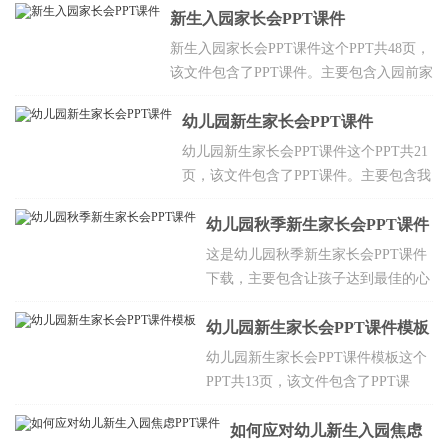
新生入园家长会PPT课件
主要包含幼儿园基本
识误区，
情况，新入园幼儿家
新入园幼
新生入园家长会PPT课件这个PPT共48页，
长应注意的事项，安
儿哭闹现
该文件包含了PPT课件。主要包含入园前家
全问题等，欢迎点击
象处理方
长的准备工作，分离焦虑，原因，幼儿园
下载。
法，散文
里学什么，关于早期教育的思考等，欢迎
幼儿园新生家长会PPT课件
欣赏，结
点击下载。
幼儿园新生家长会PPT课件这个PPT共21
语等，欢
页，该文件包含了PPT课件。主要包含我
迎点击下
们的培养目标，培养孩子好习惯妙招，
载。
幼儿园基本情况，孩子入园初期会出现
幼儿园秋季新生家长会PPT课件
哭闹，物品准备，接送要求，请假制度
这是幼儿园秋季新生家长会PPT课件
等，欢迎点击下载。
下载，主要包含让孩子达到最佳的心
理状态，能力习惯准备，生活物质准
备，人际关系建立等，欢迎点击下
幼儿园新生家长会PPT课件模板
载。
幼儿园新生家长会PPT课件模板这个
PPT共13页，该文件包含了PPT课
件，模板。主要包含园所介绍，树立
正确的教育观念，打造和谐的家庭环
如何应对幼儿新生入园焦虑