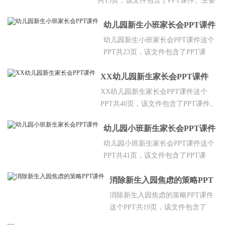
共13页，该文件包含了PPT课件。主要
包含中班老师与保育员简介，幼儿园课
程设置简介，家园共育，接送注意事
幼儿园新生小班家长会PPT课件
项，保健注意事项等，欢迎点击下载。
幼儿园新生小班家长会PPT课件这个
PPT共23页，该文件包含了PPT课
件。主要包含教师团队和家委会介
XX幼儿园新生家长会PPT课件
绍，班级基本情况，本阶段幼儿特
点，本学期学习任务，作息时间及其
XX幼儿园新生家长会PPT课件这个
他等，欢迎点击下载。
PPT共40页，该文件包含了PPT课件。
主要包含幼儿园简介，幼儿园课程设
置，教师配置，幼儿在园一日作息时
幼儿园小班新生家长会PPT课件
间，本学期大型活动安排，新生入园
幼儿园小班新生家长会PPT课件这个
焦虑的应对与家园配合家园手拉手，
PPT共41页，该文件包含了PPT课
好书推荐等，欢迎点击下载。
件。主要包含园所介绍，幼儿入园焦
虑和自理能力的培养，关于教育教学
消除新生入园焦虑的策略PPT
内容，关于家园共育，安全工作及接
课件
消除新生入园焦虑的策略PPT课件
送制度等，欢迎点击下载。
这个PPT共19页，该文件包含了
PPT课件。主要包含家长如何有效