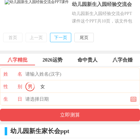
应对孩子的入园焦虑，我的的作息
幼儿园新生入园经验交流会
时间、接送制度，关于请假、药物
PPT课件
幼儿园新生入园经验交流会PPT
管理，关于宝宝的衣着，关于成长
课件这个PPT共10页，该文件包
快乐档案，10本儿童经典绘本等，
含了PPT课件。主要包含新生入
欢迎点击下载。
园交流会流程，入学前准备，入
首页
上一页
下一页
尾页
学前的环境装饰等，欢迎点击下
载。
八字精批
2026运势
命中贵人
八字合婚
姓 名
性 别
男
女
生 日
幼儿园新生家长会ppt