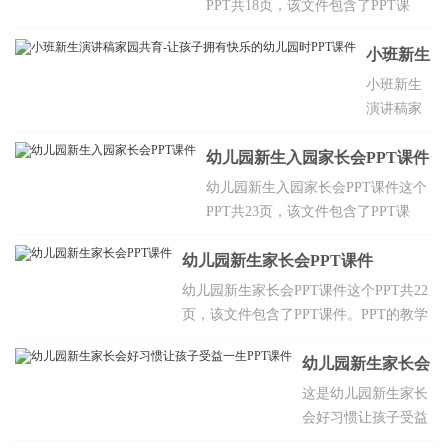
PPT共18页，该文件包含了PPT课
的影响，减轻“分离焦虑”的策略等，欢
件。主要包含会场秩序，活动流程，
迎点击下载。
接受孩子的分离焦虑，教育教学，安
小班新生
全工作，家长配合事宜等，欢迎点击
演讲稿家
小班新生
下载。
演讲稿家
园共育-
园共育-让
让孩子拥
幼儿园新生入园家长会PPT课件
孩子拥有
有快乐的
快乐的幼
幼儿园新生入园家长会PPT课件这个
幼儿园时
儿园时PPT
PPT共23页，该文件包含了PPT课
PPT课件
课件这个
件。主要包含全园幼儿情况分析，如
PPT共16
幼儿园新生家长会PPT课件
何缓解幼儿的分离焦虑，我们的教学
页，该文
模式及依据，家园沟通方式，具体事
幼儿园新生家长会PPT课件这个PPT共22
件包含了
宜等，欢迎点击下载。
页，该文件包含了PPT课件。PPT的教学
PPT课件。
目标希望家长进一步配合老师，加强老
主要包含
师与家长之间的联系，了解幼儿园，了
幼儿园新生家长会
什么是幼
解老师以及小班这个学期的教育目标，
好习惯让孩子受益
这是幼儿园新生家长
儿园教
以及孩子在幼儿园的生活、学习情况。
会好习惯让孩子受益
一生PPT课件
育，家长
一生PPT课件下载，
对幼教认