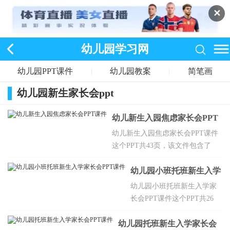
✕
幼儿园学习网
幼儿园PPT课件
|
幼儿园教案
|
简笔画
幼儿园新生家长会ppt
幼儿新生入园焦虑家长会PPT
课件
幼儿新生入园焦虑家长会PPT课件
这个PPT共43页，该文件包含了
PPT课件。PPT的教学目标老师关
注幼儿的表现要给以鼓励引导，让
幼儿园小班托班新生入学
幼儿知道上幼儿园时对老师小朋友
家长会PPT课件
幼儿园小班托班新生入学家
家长的基本礼仪。
长会PPT课件这个PPT共26
页，该文件包含了PPT课件。
幼儿园托班新生入学家长会
主要包含班级介绍，本学期