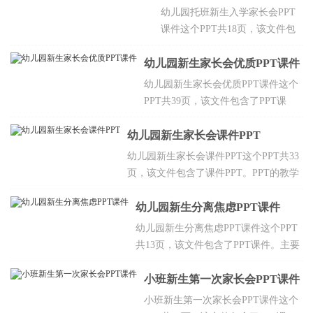
培养目标，主要课程，小班
PPT课件
幼儿园托班新生入学家长会PPT
一日作息时间表，解决入园
课件这个PPT共18页，该文件包
焦虑问题，需要家长配合的
含了PPT课件。主要包含班级介
事情等，欢迎点击下载。
幼儿园新生家长会优质PPT课件
绍，小班幼儿的年龄特点，本学
期培养目标，主要课程，作息时
幼儿园新生家长会优质PPT课件这个
间，入园焦虑，家长配合等，欢
PPT共39页，该文件包含了PPT课
迎点击下载。
件。主要包含孩子入园初期会出现的
幼儿园新生家长会课件PPT
不适应，我们需要做的，理解支持配
合教师工作，接送要求，物品准备，
幼儿园新生家长会课件PPT这个PPT共33
请假制度，家园交流等，欢迎点击下
页，该文件包含了课件PPT。PPT的教学
载。
目标建议父母应该怎样引导孩子们学习
和生活，引导家长明确家长在家庭教育
幼儿园新生分离焦虑PPT课件
中的作用，建议家长如何培养孩子良好
幼儿园新生分离焦虑PPT课件这个PPT
的行为习惯。
共13页，该文件包含了PPT课件。主要
包含什么是分离焦虑，幼儿分离焦虑的
表现，家长分离焦虑的表现，幼儿产生
小班新生第一次家长会PPT课件
分离焦虑的原因，家长产生分离焦虑的
小班新生第一次家长会PPT课件这个
原因，分离焦虑会对孩子会造成什么样