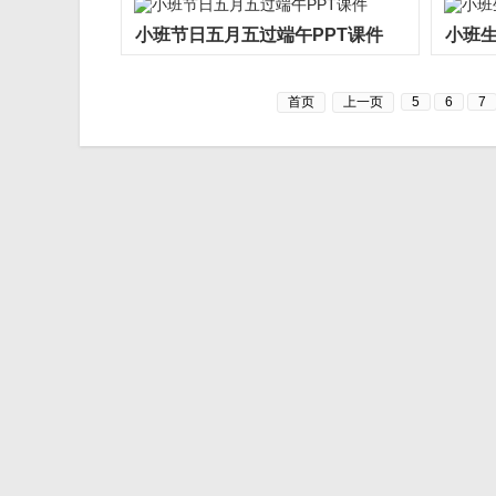
小班节日五月五过端午PPT课件
小班生
首页
上一页
5
6
7