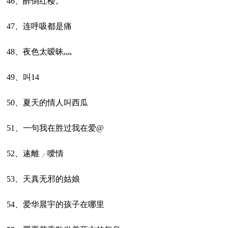
46、醉倒红楼。
47、连呼吸都是痛
48、夜色太暧昧灬
49、叫14
50、夏天的情人叫西瓜
51、一句我在胜过我在爱@
52、逺離╭噯情
53、天真无邪的姑娘
54、爱华晨宇的孩子在哪里