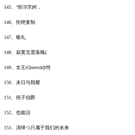
145、‘悱沵芣妸，
146、拒绝复制
147、敬礼
148、寂寞无需落魄ζ
149、女王(Queen)ゆ性
150、末日与我耀
151、痞子伯爵
152、也能活
153、演绎つ只属于我们的未来