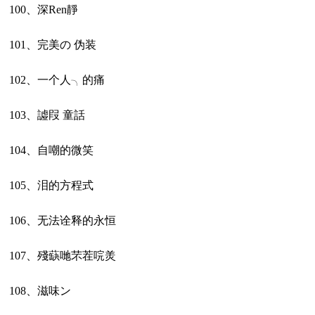
100、深Ren靜
101、完美の 伪装
102、一个人╮的痛
103、譃叚 童話
104、自嘲的微笑
105、泪的方程式
106、无法诠释的永恒
107、殘蒛哋芣茬唍羙
108、滋味ン