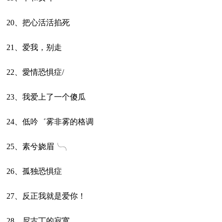
20、把心活活掐死
21、爱我，别走
22、愛情恐惧症/
23、我爱上了一个傻瓜ゝ
24、低吟゛雾非雾的格调
25、素兮娆眉╰╮
26、孤独恐惧症
27、反正我就是爱你！
28、尼古丁的寂寞