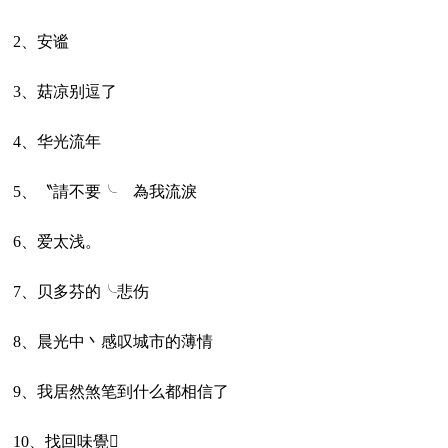
2、安谧
3、菇凉别逗了
4、华光流年
5、〝請不要╰ゝ為我流淚
6、爱太浅。
7、贝多芬的╰悲伤
8、晨光中丶感叹城市的薄情
9、我居然煞笔到什么都相信了
10、找回味覺