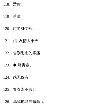
118、爱你
119、惹眼
120、时尚SHOW。
121、(り 友情大于天
122、告别思念的疼痛
123、◆ 释青春。
124、绝无仅有
125、青春永不言弃
126、乌鸦也能展翅高飞