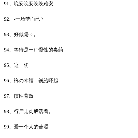
91、晚安晚安晚晚难安
92、-一场梦而已丶
93、好似傷ㄋ。
94、等待是一种慢性的毒药
95、这一切
96、袮の幸福，峩給吥起
97、慣性背叛
98、行尸走肉般活着。
99、爱一个人的苦涩