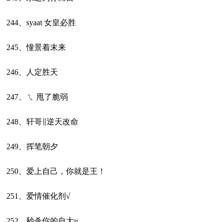
244、syaat 女皇必胜
245、憧景着末来
246、人定胜天
247、ㄟ 甩了脆弱
248、轩哥∥逆天改命
249、挥笔朝夕
250、爱上自己，你就是王！
251、爱情催化剂√
252、秒杀你的自大≈