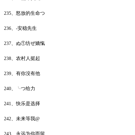
235、怒放的生命つ
236、-安稳先生
237、ぬ①坊ぜ嬌愾
238、农村人挺起
239、有你没有他
240、╰つ给力
241、快乐是选择
242、未来等我@
243、永远为你而留