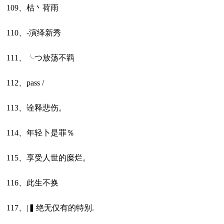
109、枯丶荷雨
110、-演绎新秀
111、╰つ放荡不羁
112、pass /
113、诠释悲伤。
114、年轻卜是罪％
115、享受人世的糜烂。
116、此生不换
117、|▍绝无仅有的特别.