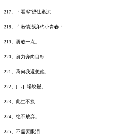
217、╰看浕ˉ迣忲烾涼
218、╯激情澎湃旳小青春╰
219、勇敢一点。
220、努力奔向目标
221、爲何我還想他。
222、[﹁］場蛻變。
223、此生不换
224、绝不放弃。
225、不需要眼泪