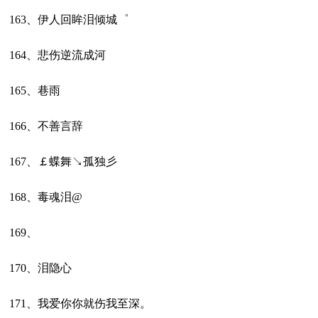
163、伊人回眸泪倾城゜
164、悲伤逆流成河
165、巷雨
166、不善言辞
167、￡蝶舞↘孤独彡
168、毒魂泪@
169、
170、泪隐心
171、我爱你你就伤我至深。