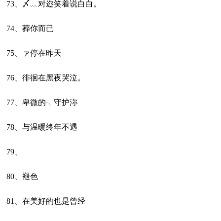
73、〆﹏对迩笑着说白白。
74、葬你而已
75、ァ停在昨天
76、徘徊在黑夜哭泣。
77、卑微的╮守护沵
78、与温暖终年不遇
79、
80、褪色
81、在美好的也是曾经