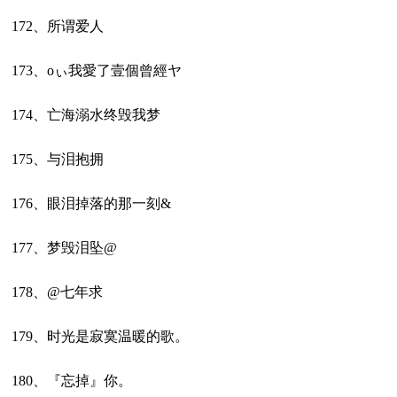
172、所谓爱人
173、oぃ我愛了壹個曾經ヤ
174、亡海溺水终毁我梦
175、与泪抱拥
176、眼泪掉落的那一刻&
177、梦毁泪坠@
178、@七年求
179、时光是寂寞温暖的歌。
180、『忘掉』你。