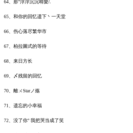
64、那°浮浮沉沉嘚愛/.
65、和你的回忆遗下丶一天堂
66、伤心落尽繁华市
67、柏拉圖式的等待
68、来日方长
69、〆残留的回忆
70、離ㄨStarノ殇
71、遗忘的小幸福
72、没了你° 我把哭当成了笑