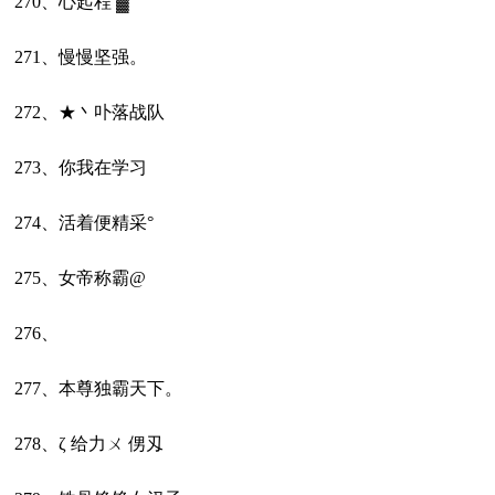
270、心起程 ▓
271、慢慢坚强。
272、★丶卟落战队
273、你我在学习
274、活着便精采°
275、女帝称霸@
276、
277、本尊独霸天下。
278、ζ 给力ㄨ 侽刄