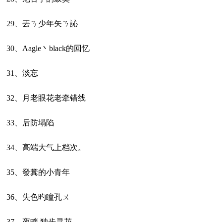
29、丟ㄋ少年矢ㄋ訫
30、Aagle丶black的回忆
31、淡忘ゝ
32、月老眼花老牵错线ゞ
33、后防塌陷
34、高端大气上档次。
35、發糞的小青年
36、失色旳瞳孔ㄨ
37、夜畔.独步寻花