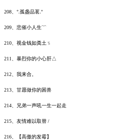
208、°.孤盏品茗.°
209、悲催小人生﹌
210、视金钱如粪土﹪
211、暴烈你的小心肝△
212、我来合。
213、甘愿做你的困兽
214、兄弟一声吼一生一起走
215、友情难以取替 /
216、【高傲的发霉】