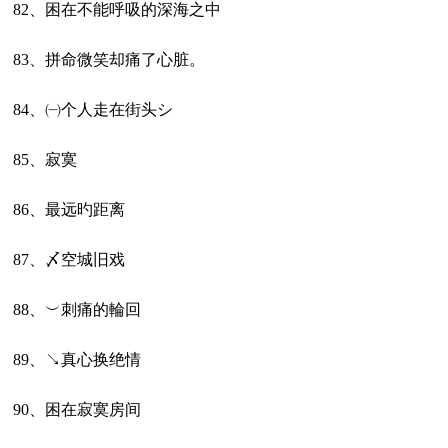
82、困在不能呼吸的深海之中
83、拼命微笑却痛了心脏。
84、㈠个人走在街头シ
85、寂寞
86、最远旳距离
87、〆空城旧戏
88、︶刺痛的輪回
89、↘真心换绝情
90、困在寂寞房间