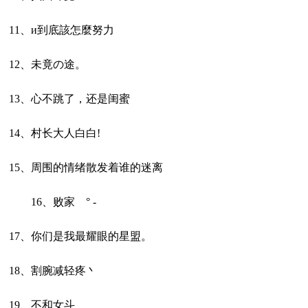
11、и到底該怎麼努力
12、未竟の途。
13、心不跳了，还是闺蜜
14、村长大人白白!
15、周围的情绪散发着谁的迷离
16、败家 ° -
17、你们是我最耀眼的星盟。
18、割腕减轻疼丶
19、不和女斗