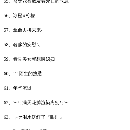
55、罂粟花香散发着死亡的气息
56、冰橙♀柠檬
57、拿命去拼未来-
58、奢侈的安慰ㄟ
59、看见美女就想叫媳妇
60、﹌ 陌生的熟悉
61、年华流逝
62、︶ㄣ满天花瓣渲染离别ㄣ︶
63、╭ァ泪水泛红了『眼眶』