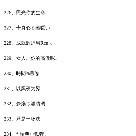
226、照亮你的生命
227、╇真心￡缃嗳い
228、成就辉煌男Renㄟ
229、女人。你的高傲呢。
230、時間%畫卷
231、以黑夜为界
232、夢煥つ瀟凊淍
233、只是一场戏ゝ
234、* 瑞典小狐狸 .