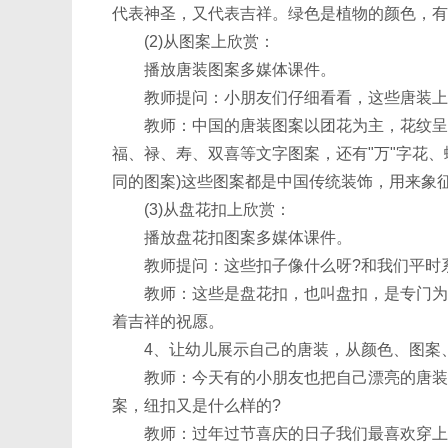
代表神圣，又代表吉祥。绿色是植物的颜色，有
(2)从图案上欣赏：
播放唐装图案多媒体课件。
教师提问：小朋友们仔细看看，这些唐装上的
教师：中国的唐装图案以团花为主，花纹呈四
福、禄、寿、双喜等文字图案，还有"万"字花
同的图案)这些图案都是中国传统装饰，用来象
(3)从盘花扣上欣赏：
播放盘花扣图案多媒体课件。
教师提问：这些扣子像什么呀?和我们平时系
教师：这些是盘花扣，也叫盘扣，是专门为唐
着吉祥的祝愿。
4、让幼儿展示自己的唐装，从颜色、图案、
教师：今天有的小朋友也把自己漂亮的唐装穿
案，纽扣又是什么样的?
教师：过年过节喜庆的日子我们最喜欢穿上漂