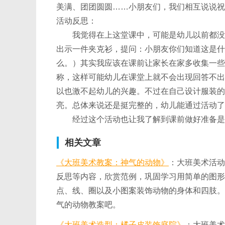
美满、团团圆圆……小朋友们，我们相互说说祝
活动反思：
我觉得在上这堂课中，可能是幼儿以前都没接
出示一件夹克衫，提问：小朋友你们知道这是什
么。）其实我应该在课前让家长在家多收集一些
称，这样可能幼儿在课堂上就不会出现回答不出
以也激不起幼儿的兴趣。不过在自己设计服装的
亮。总体来说还是挺完整的，幼儿能通过活动了
经过这个活动也让我了解到课前做好准备是很
相关文章
《大班美术教案：神气的动物》
：大班美术活动
反思等内容，欣赏范例，巩固学习用简单的图形
点、线、圈以及小图案装饰动物的身体和四肢。
气的动物教案吧。
《大班美术造型：橘子皮装饰庭院》
：大班美术