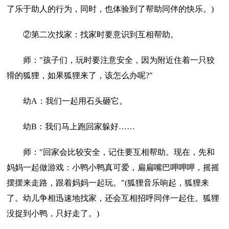
了乐于助人的行为，同时，也体验到了帮助同伴的快乐。)
②第二次找家：找家时要意识到互相帮助。
师："孩子们，玩时要注意安全，因为附近住着一只狡
猾的狐狸，如果狐狸来了，该怎么办呢?"
幼A：我们一起用石头砸它。
幼B：我们马上跑回家躲好……
师："回家会比较安全，记住要互相帮助。现在，先和
妈妈一起做游戏：小鸭小鸭真可爱，扁扁嘴巴呷呷呷，摇摇
摆摆来走路，跟着妈妈一起玩。"(狐狸音乐响起，狐狸来
了。幼儿争相迅速地找家，还会互相招呼同伴一起住。狐狸
没捉到小鸭，只好走了。)