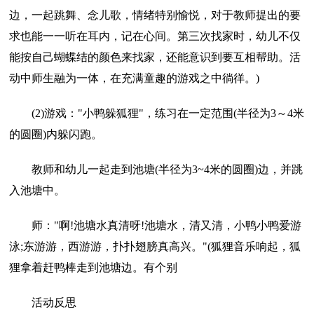
边，一起跳舞、念儿歌，情绪特别愉悦，对于教师提出的要
求也能一一听在耳内，记在心间。第三次找家时，幼儿不仅
能按自己蝴蝶结的颜色来找家，还能意识到要互相帮助。活
动中师生融为一体，在充满童趣的游戏之中徜徉。)
(2)游戏："小鸭躲狐狸"，练习在一定范围(半径为3～4米
的圆圈)内躲闪跑。
教师和幼儿一起走到池塘(半径为3~4米的圆圈)边，并跳
入池塘中。
师："啊!池塘水真清呀!池塘水，清又清，小鸭小鸭爱游
泳;东游游，西游游，扑扑翅膀真高兴。"(狐狸音乐响起，狐
狸拿着赶鸭棒走到池塘边。有个别
活动反思