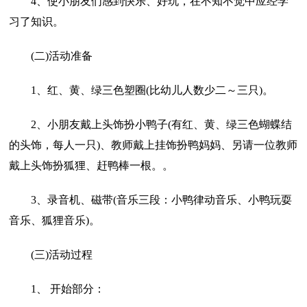
4、使小朋友们感到快乐、好玩，在不知不觉中应经学
习了知识。
(二)活动准备
1、红、黄、绿三色塑圈(比幼儿人数少二～三只)。
2、小朋友戴上头饰扮小鸭子(有红、黄、绿三色蝴蝶结
的头饰，每人一只)、教师戴上挂饰扮鸭妈妈、另请一位教师
戴上头饰扮狐狸、赶鸭棒一根。。
3、录音机、磁带(音乐三段：小鸭律动音乐、小鸭玩耍
音乐、狐狸音乐)。
(三)活动过程
1、 开始部分：