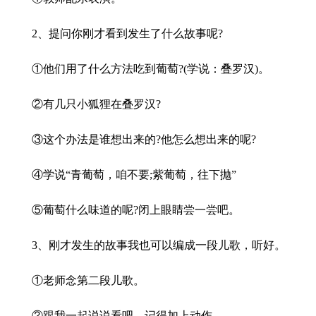
2、提问你刚才看到发生了什么故事呢?
①他们用了什么方法吃到葡萄?(学说：叠罗汉)。
②有几只小狐狸在叠罗汉?
③这个办法是谁想出来的?他怎么想出来的呢?
④学说“青葡萄，咱不要;紫葡萄，往下抛”
⑤葡萄什么味道的呢?闭上眼睛尝一尝吧。
3、刚才发生的故事我也可以编成一段儿歌，听好。
①老师念第二段儿歌。
②跟我一起说说看吧，记得加上动作。