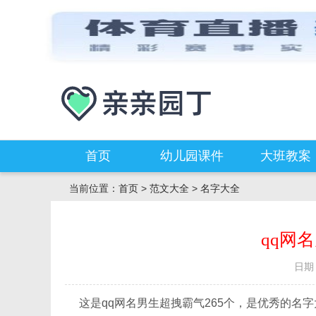
首页
幼儿园课件
大班教案
当前位置：
首页
>
范文大全
>
名字大全
qq网
日期：
这是qq网名男生超拽霸气265个，是优秀的名