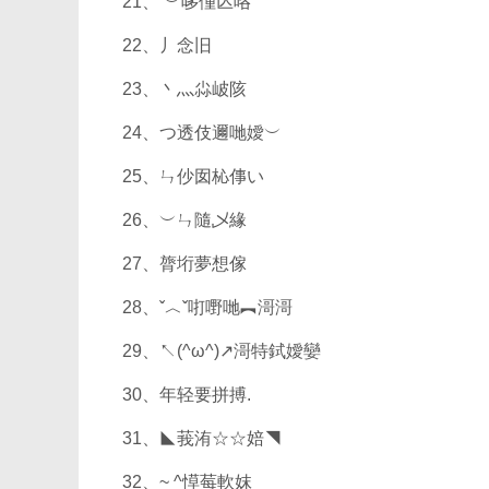
21、 ︶哆偅亾咯
22、丿念旧
23、丶灬尛岥陔
24、つ透伎邇哋嬡︶
25、ㄣ仯囡杺倳い
26、︶ㄣ隨乄緣ゞ
27、膂垳夢想傢
28、ˇ︿ˇ咑嘢哋︻滒滒
29、↖(^ω^)↗滒特鉽嬡孌
30、年轻要拼搏.
31、◣莪洧☆☆婄◥
32、~ ^愺莓軟妺