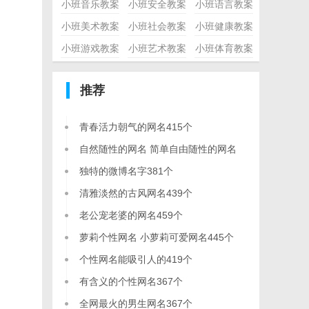
小班音乐教案
小班安全教案
小班语言教案
小班美术教案
小班社会教案
小班健康教案
小班游戏教案
小班艺术教案
小班体育教案
推荐
青春活力朝气的网名415个
自然随性的网名 简单自由随性的网名
458个
独特的微博名字381个
清雅淡然的古风网名439个
老公宠老婆的网名459个
萝莉个性网名 小萝莉可爱网名445个
个性网名能吸引人的419个
有含义的个性网名367个
全网最火的男生网名367个