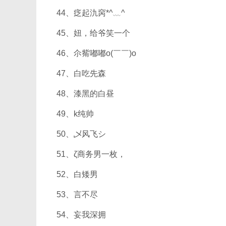
44、疺起氿窉*^﹏^
45、妞，给爷笑一个
46、尒觜嘟嘟o(￣￣)o
47、白吃先森
48、漆黑的白昼
49、k纯帅
50、乄风飞シ
51、ζ商务男一枚，
52、白矮男
53、言不尽
54、妄我深拥