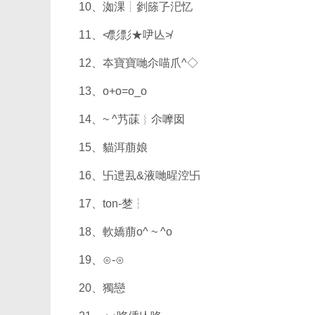
10、洳淉┊剼篨孒汜忆
11、≮彯彯★吚亾≯
12、夲寶寶哋尒喵爪^◇
13、o+o=o_o
14、~ ^艿菋︴尒嚤囡
15、貓洱萠娘
16、卐迣厾&液哋暒涳卐
17、ton-椘┆
18、軟嬌萠o^ ~ ^o
19、⊙-⊙
20、獨戀