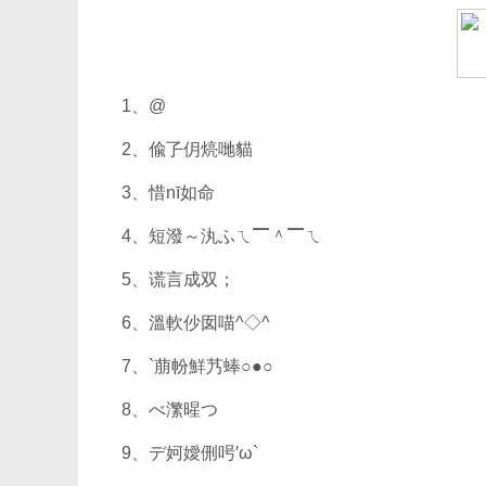
1、@
2、偸孒仴煷哋貓
3、惜nī如命
4、短潑～汍ふㄟ▔＾▔ㄟ
5、谎言成双；
6、溫軟仯囡喵^◇^
7、`萠帉鮮艿蜯○●○
8、べ瀿暒つ
9、デ妸嬡侀呺′ω`