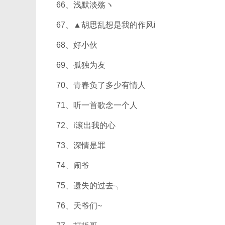
66、浅默淡殇ヽ
67、▲胡思乱想是我的作风i
68、好小伙
69、孤独为友
70、青春负了多少有情人
71、听一首歌念一个人
72、i滚出我的心
73、深情是罪
74、闹爷
75、遗失的过去╮
76、天爷们~