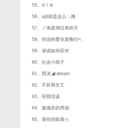
55、iii！iii
56、щǒ就是这么↘拽
57、ノ海是倒过来的天
58、你说的爱全是敷衍≈。
59、谁该如何应对
60、社会小痞子
61、西决◢-dream
62、不坏男生℃
63、呸我活该
64、被抛弃的男孩-
65、请你别执着ら