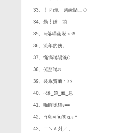
33、┆ㄗι氚┆趫级甛﹏◇
34、朂┇嬌┇萠
35、≒落嚜荿埖＜※
36、流年的伤。
37、慲慲哋陽洸(:
38、侹萠哋⊙
39、裝乖賣萠丶≧≦
40、~雉_嫃_氣_息
41、啪睲哋貓ε==
42、う藍γińɡ初χμε＊
43、￣↘Ａ爿╱，