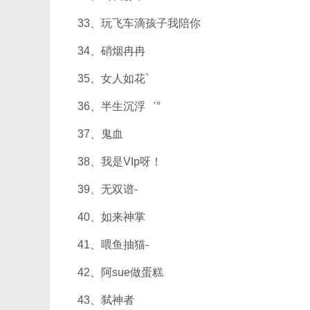
33、玩飞车滴孩子我陪你
34、硝烟冉冉
35、女人如花`
36、半生沉浮゛°
37、鬼血
38、我是VIp呀！
39、无双谱-
40、如来神掌
41、喂鱼抽猫-
42、阿sue做蛋糕
43、弑神者