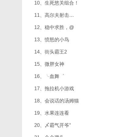
10、生死悠关组合！
11、高尔夫射击…
12、稳中求胜，@
13、愤怒的小鸟
14、街头霸王2
15、微胖女神
16、╰血舞゜
17、拖拉机小游戏
18、会说话的汤姆猫
19、水果连连看
20、〆霸气开爷°