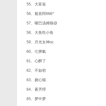
55、大富翁
56、魁首阿666^
57、哑巴汤姆猫@
58、大鱼吃小鱼
59、月光女神oc
60、尐脾氣
61、心醉了
62、不如初
63、挠心猫
64、蒼兲愺
65、梦中梦