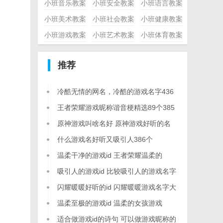
小班音乐教案
小班安全教案
小班语言教案
小班美术教案
小班社会教案
小班健康教案
小班游戏教案
小班艺术教案
小班体育教案
推荐
冷酷无情的网名，冷酷的游戏名字436
个
王者荣耀游戏昵称谐音梗精选89个385
个
原神游戏叫啥名好 原神游戏好听的名
字379个
什么游戏名好听又吸引人386个
温柔干净的游戏id 王者荣耀温柔的
id416个
吸引人的游戏id 比较吸引人的游戏名字
428个
闪耀暖暖好听的id 闪耀暖暖游戏名字大
全453个
温柔至极的游戏id 温柔的女孩游戏
id420个
适合做游戏id的诗句 可以做游戏昵称的