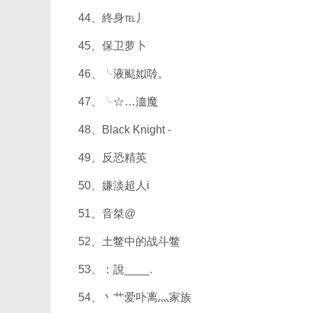
44、終身℡丿
45、保卫萝卜
46、╰液颩姒唥。
47、╰☆…洫魔
48、Black Knight -
49、反恐精英
50、嫌淡超人i
51、音桀@
52、土鳖中的战斗鳖
53、：說____.
54、丶艹爱卟离灬家族