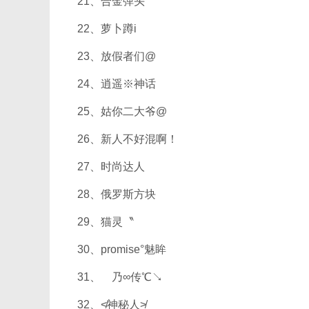
21、合金弹头
22、萝卜蹲i
23、放假者们@
24、逍遥※神话
25、姑你二大爷@
26、新人不好混啊！
27、时尚达人
28、俄罗斯方块
29、猫灵〝
30、promise°魅眸
31、ゞ乃∞传℃↘
32、≮神秘人≯