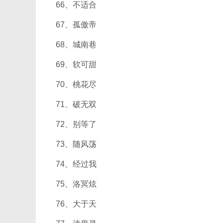
66、不适合
67、孤傲帝
68、城南巷
69、软可甜
70、桃花尽
71、破无双
72、别等了
73、随风荡
74、经过我
75、洛冥炫
76、大于天