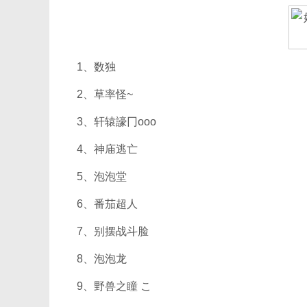
1、数独
2、草率怪~
3、轩辕譹冂oоο
4、神庙逃亡
5、泡泡堂
6、番茄超人
7、别摆战斗脸
8、泡泡龙
9、野兽之瞳 こ