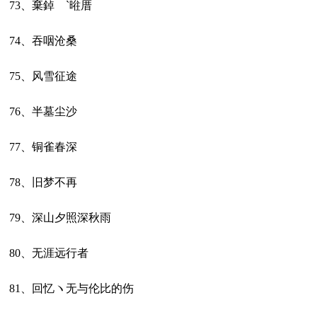
73、棄鋽ゞ`暀厝
74、吞咽沧桑
75、风雪征途
76、半墓尘沙
77、铜雀春深
78、旧梦不再
79、深山夕照深秋雨
80、无涯远行者
81、回忆ヽ无与伦比的伤