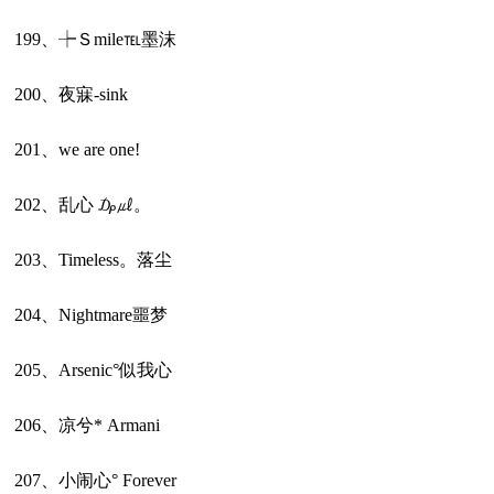
199、┾Ｓmile℡墨沫ゞ
200、夜寐-sink
201、we are one!
202、乱心 ₯㎕。
203、Timeless。落尘
204、Nightmare噩梦
205、Arsenic°似我心
206、凉兮* Armani
207、小闹心° Forever