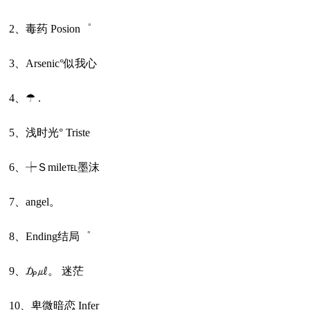
2、毒药 Posion゜
3、Arsenic°似我心
4、☂ .
5、浅时光° Triste
6、┾Ｓmile℡墨沫ゞ
7、angel。
8、Ending结局゜
9、₯㎕。 迷茫
10、卑微暗恋 Infer