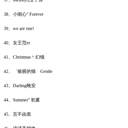
38、小闹心° Forever
39、we are one!
40、女王范er
41、Christmas丶幻镜
42、゛偷腥的猫 Gentle
43、Darling晚安
44、Summer° 初夏
45、言不由衷