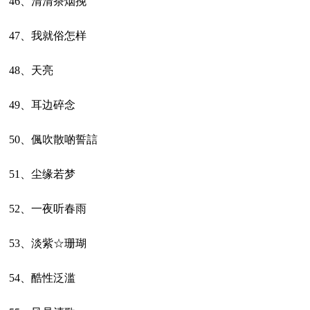
46、清清茶烟挽
47、我就俗怎样
48、天亮
49、耳边碎念
50、偑吹散啲誓誩
51、尘缘若梦
52、一夜听春雨
53、淡紫☆珊瑚
54、酷性泛滥