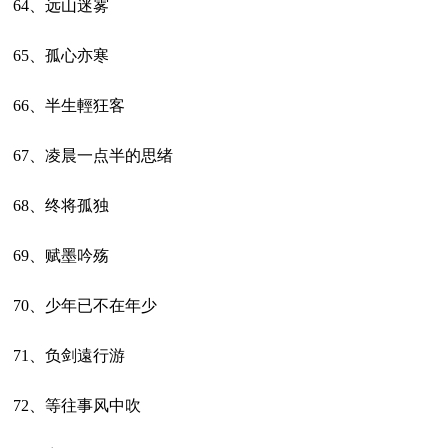
64、远山迷雾
65、孤心亦寒
66、半生輕狂客
67、凌晨一点半的思绪
68、终将孤独
69、赋墨吟殇
70、少年已不在年少
71、负剑遠行游
72、等往事风中吹