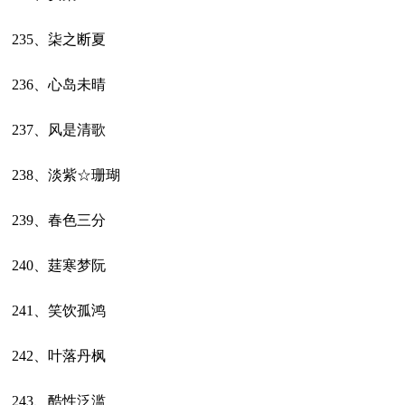
235、柒之断夏
236、心岛未晴
237、风是清歌
238、淡紫☆珊瑚
239、春色三分
240、莛寒梦阮
241、笑饮孤鸿
242、叶落丹枫
243、酷性泛滥