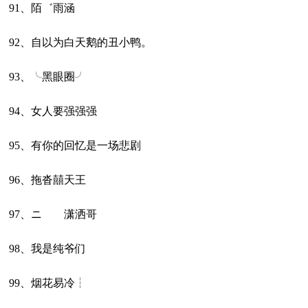
91、陌゛雨涵
92、自以为白天鹅的丑小鸭。
93、╰黑眼圈╯
94、女人要强强强
95、有你的回忆是一场悲剧
96、拖沓囍天王
97、ニ 潇洒哥
98、我是纯爷们
99、烟花易冷┆