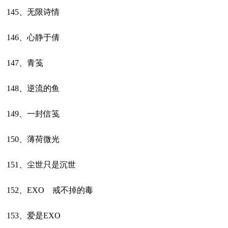
145、无限诗情
146、心静于倩
147、青笺
148、逆流的鱼
149、一封信笺
150、薄荷微光
151、尘世只是沉世
152、EXOゞ戒不掉的毒
153、爱是EXO