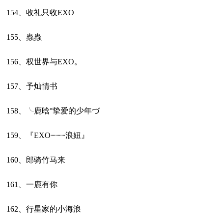
154、收礼只收EXO
155、蟲蟲
156、权世界与EXO。
157、予灿情书
158、╰鹿晗°挚爱的少年づ
159、『EXO┈┈┈浪妞』
160、郎骑竹马来
161、一鹿有你
162、行星家的小海浪