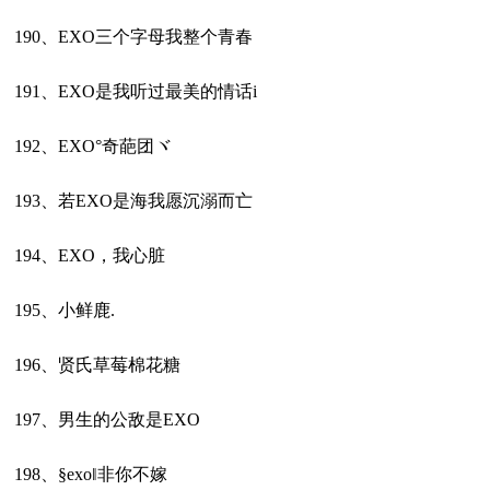
190、EXO三个字母我整个青春
191、EXO是我听过最美的情话i
192、EXO°奇葩团ヾ
193、若EXO是海我愿沉溺而亡
194、EXO，我心脏
195、小鲜鹿.
196、贤氏草莓棉花糖
197、男生的公敌是EXO
198、§exo‖非你不嫁