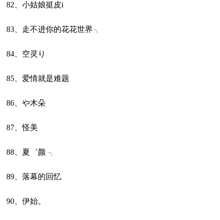
82、小姑娘挺皮i
83、走不进你的花花世界╮
84、空灵り
85、爱情就是难题
86、や木朵
87、怪美
88、夏゛颜 ╮
89、落幕的回忆
90、伊始。