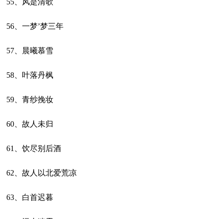
55、风是清歌
56、一梦’梦三年
57、晨曦慕雪
58、叶落丹枫
59、青纱挽妆
60、故人未归
61、饮尽别后酒
62、故人以北爱荒凉
63、白首迟暮