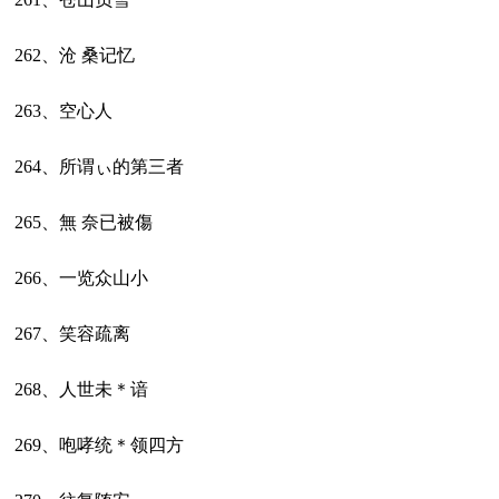
262、沧 桑记忆
263、空心人
264、所谓ぃ的第三者
265、無 奈已被傷
266、一览众山小
267、笑容疏离
268、人世未＊谙
269、咆哮统＊领四方