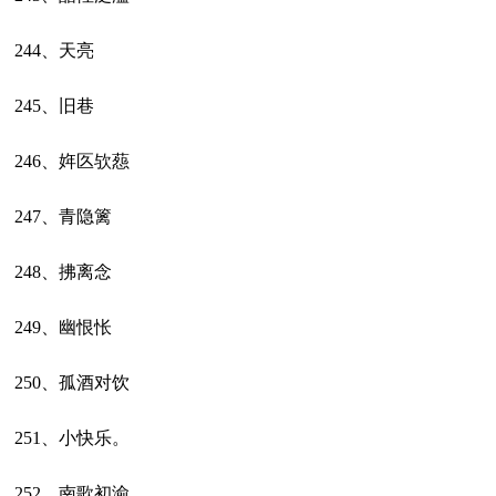
244、天亮
245、旧巷
246、姩匛欤葾
247、青隐篱
248、拂离念
249、幽恨怅
250、孤酒对饮
251、小快乐。
252、南歌初渝