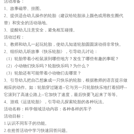
活动准备：
1、故事磁带、挂图。
2、提供适合幼儿操作的轮胎（建议给轮胎涂上颜色或用救生圈代
替）和安全的活动场地。
3、提醒幼儿注意安全，避免相互碰撞。
活动过程：
1、教师和幼儿一起玩轮胎，使幼儿知道轮胎圆圆滚动得非常快。
2、组织幼儿听故事《快乐轮胎》，引导幼儿讨论：
（1）轮胎带着小松鼠滚到哪些地方？发生了哪些有趣的事呢？
（2）小动物们快乐吗？轮胎快乐吗？为什么？
（3）轮胎还有可能带着小动物们去哪里？
3、引导幼儿把自己想象成一只快乐的轮胎，根据教师的语言提示做
相应的动作。如：轮胎穿过隧道--它与另一只轮胎快乐地打着招呼--
它滚到了高速公路上--它加快了速度，最后快要飞起来了等等。
4、游戏《运送轮胎》，引导幼儿探索轮胎的各种玩法。
活动名称：科学领域活动内容：各种各样的车子
活动目标：
1.认识不同车子的功能。
2.在抢答活动中学习快速回答问题。