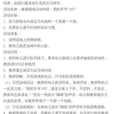
结果：如我们最喜欢红色的宝马轿车。
活动名称：健康领域活动内容：我的车号"103"
活动目标：
1、练习按指令向指定方向跑和一个跟着一个跑。
2、培养幼儿遵守纪律的良好习惯。
活动准备：
1、清理场地上的障碍物。
2、教幼儿熟悉游戏中的儿歌。
活动过程：
1、组织幼儿进行队列练习，要求幼儿能按口令要求做相应的动作，
教师进行纠正和指导。
2、教师通过谈话引起活动内容。
3、教师讲解、示范游戏的玩法，讨论制定游戏规则。
（1）示范游戏玩法：教师和幼儿扮演司机，游戏开始，教师和幼儿
一起说儿歌："我的车号'103'，接送大家上下班，不迟到，不误点，
乘客同志真喜欢！"然后一同发出"嘀嘀"的声音，幼儿和教师做扶方
向盘的姿势，在教师带领下一个跟一个地跑。
（2）讨论游戏规则：全体幼儿发出"嘀嘀"的声音时才能跟教师跑。
4、教师带领幼儿游戏，提醒幼儿遵守游戏规则。在玩的过程中教师