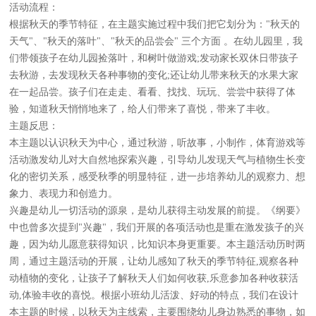
活动流程：
根据秋天的季节特征，在主题实施过程中我们把它划分为："秋天的
天气"、"秋天的落叶"、"秋天的品尝会" 三个方面 。在幼儿园里，我
们带领孩子在幼儿园捡落叶，和树叶做游戏;发动家长双休日带孩子
去秋游，去发现秋天各种事物的变化;还让幼儿带来秋天的水果大家
在一起品尝。孩子们在走走、看看、找找、玩玩、尝尝中获得了体
验，知道秋天悄悄地来了，给人们带来了喜悦，带来了丰收。
主题反思：
本主题以认识秋天为中心，通过秋游，听故事，小制作，体育游戏等
活动激发幼儿对大自然地探索兴趣，引导幼儿发现天气与植物生长变
化的密切关系，感受秋季的明显特征，进一步培养幼儿的观察力、想
象力、表现力和创造力。
兴趣是幼儿一切活动的源泉，是幼儿获得主动发展的前提。《纲要》
中也曾多次提到"兴趣"，我们开展的各项活动也是重在激发孩子的兴
趣，因为幼儿愿意获得知识，比知识本身更重要。本主题活动历时两
周，通过主题活动的开展，让幼儿感知了秋天的季节特征,观察各种
动植物的变化，让孩子了解秋天人们如何收获,乐意参加各种收获活
动,体验丰收的喜悦。根据小班幼儿活泼、好动的特点，我们在设计
本主题的时候，以秋天为主线索，主要围绕幼儿身边熟悉的事物，如