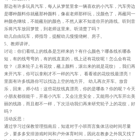
那边有许多玩具汽车，每人从箩筐里拿一辆喜欢的小汽车，汽车旁边
是哪种颜料你就蘸那种颜料，像崔老师那样玩，没颜色了，再蘸同一
种颜色继续，不能蘸别的颜色，不然人家不知道你开的路线。听到音
乐将汽车放回箩筐，到老师这里来。听清楚了吗？
幼儿自由玩车，师指导，提醒幼儿慢慢绕树、房子。
5、教师讲评。
讨论：你们看纸上的线条是怎样来的？有什么颜色？哪条线长哪条
短，有的线弯弯的，有的线直直的，线上还有花纹呢！怎么会有花
纹？（原来轮子上有花纹，蘸上颜料，滚出来的就是花纹），我们再
来开汽车，你可以拿刚才不一样的汽车， 看看谁的花纹线最漂亮！
里面有许多线路你可以找边上空的地方开。 幼儿再次开车。放音
乐，回来，师小结：这些花纹线真漂亮，你的是哪条？你的呢？今天
小朋友都很能干，开着小汽车，又会注意安全，又能用小汽车开出美
丽的线路，而且都不一样，下次活动我们再来研究轮子上的花纹，好
吗？
活动反思：
通过学习过保教管理指南后，知道对于小班而言集体活动时间尽量
少，要多多安排游戏时间和户外体育时间，因此在教参之外我又找了