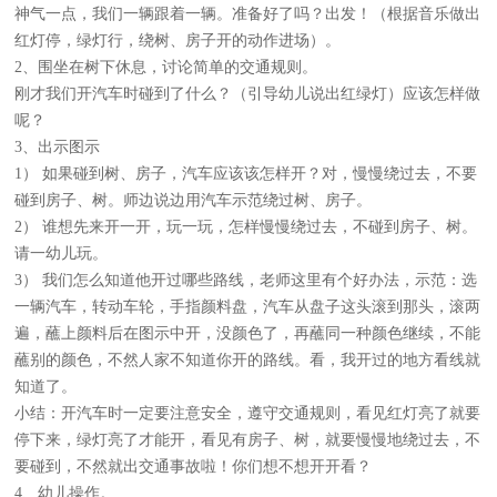
神气一点，我们一辆跟着一辆。准备好了吗？出发！（根据音乐做出
红灯停，绿灯行，绕树、房子开的动作进场）。
2、围坐在树下休息，讨论简单的交通规则。
刚才我们开汽车时碰到了什么？（引导幼儿说出红绿灯）应该怎样做
呢？
3、出示图示
1） 如果碰到树、房子，汽车应该该怎样开？对，慢慢绕过去，不要
碰到房子、树。师边说边用汽车示范绕过树、房子。
2） 谁想先来开一开，玩一玩，怎样慢慢绕过去，不碰到房子、树。
请一幼儿玩。
3） 我们怎么知道他开过哪些路线，老师这里有个好办法，示范：选
一辆汽车，转动车轮，手指颜料盘，汽车从盘子这头滚到那头，滚两
遍，蘸上颜料后在图示中开，没颜色了，再蘸同一种颜色继续，不能
蘸别的颜色，不然人家不知道你开的路线。看，我开过的地方看线就
知道了。
小结：开汽车时一定要注意安全，遵守交通规则，看见红灯亮了就要
停下来，绿灯亮了才能开，看见有房子、树，就要慢慢地绕过去，不
要碰到，不然就出交通事故啦！你们想不想开开看？
4、幼儿操作。