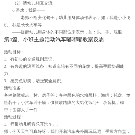
（2）请幼儿相互交流
6.游戏：我是——
——老师不断变化句子，幼儿用身体动作表示，如：我是小小飞
机、我是长长火车等
——提醒幼儿用身体的不同部位来表示，如：头、手、屁股
第4篇、小班主题活动汽车嘟嘟嘟教案反思
活动目标：
1、有初步的交通规则意识。
2、有兴趣的滚画线条，知道车轮有不同的花纹，提高手眼协调能
力。
3、感受色彩美，增强安全意识。
活动准备：
各种路障标志、树、房子等；各种颜色的水粉颜料，海绵；托盘、箩
筐若干；小汽车若干辆；供摆放路障的大铅化纸4张；录音机，磁
带；围都人手一件
活动过程：
1、师带幼儿听音乐开汽车。。
师：今天天气可真好呀，我们开着汽车去外面玩玩吧！手握方向盘，