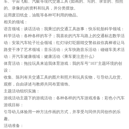
车、宇宙飞船、汽艇等现代交通工具 (如画的、写的、录音的、拍照
的、录像的)的资料和玩具，并分类摆放。
运用废旧纸盒，油瓶等各种可利用的物品。
相关的领域：
语言领域：谈话活动：我乘过的交通工具故事：快乐轮胎科学领域：
科学活动：各种各样的车子；我喜欢的汽车马路上的交通标志数学活
动：安装汽车轮子社会领域：红灯绿灯眨眼睛交警叔叔你真棒谁让马
路变干净了艺术领域：音乐活动：火车快跑音乐活动：碰碰车美术活
动：开汽车健康领域：健康活动《乘车要注意什么》
体育活动：拖拉玩具来追我体育游戏：我的车号"103"主题环境的创
设：
收集、陈列有关交通工具的图片和照片和玩具实物，引导幼儿欣赏、
观察，自由讲述与教师共同布置墙饰。
主题活动组织实施：
游戏活动主题下的游戏活动：各种各样的汽车游戏准备：彩色小汽车
游戏目标：
引导幼儿体验用一种方法作画的方式，并享受与同伴共同创作的乐
趣。
活动准备：