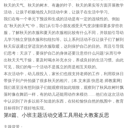
秋天的天气、秋天的树木、有趣的叶子、秋天的果实等方面开展教学
活动，让孩子积极地投入到活动中来，让孩子在生活中学习。
我们在每一个单元下预设和生成的活动是有一定的连续性的。例如
在"秋天的天气"中，我们从引导小朋友感受天气变凉懂得要多穿些衣
服，了解秋天的衣服和夏天的衣服相比较有什么不同，并鼓励引导幼
儿学习独立穿脱衣服和扣纽扣等。以上系列活动不仅让孩子们了解到
秋天应该通过穿适宜的衣服取暖，达到保护自己的目的。而且引导我
们思考：天凉了，要保护自己的身体还要注意些什么问题?从而引申
出秋天天气干燥，要及时喝水补充水分，养成良好的生活习惯。由此
可见，我们的每一个活动不是孤立的而是相互关联的。
本次活动中，幼儿很投入，家长们也很支持老师的工作，利用双休日
带孩子到户外拍摄了很多秋天的相片。[本.文来源:快思老.师教案网]
我们甚至没有想到孩子们能观察得如此细致，观察到了秋风吹树叶飘
落时像在舞蹈一样，有的幼儿还能用动作来模仿……他们在这次活动
中认识到了许多以前不知道的东西，在轻松愉快自然的氛围中，教育
目标得到了很好地实现。
第8篇、小班主题活动交通工具用处大教案反思
主题背景：