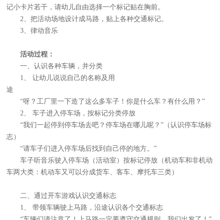
记小卡片若干，请幼儿自由选择一个标记贴在胸前。
2、把活动场地设计成马路，贴上各种交通标记。
3、律动音乐
活动过程：
一、认识各种车辆，并分类
1、 让幼儿说说自己的名称及用
途
“呀？工厂里一下造了这么多车子！你是什么车？有什么用？”
2、 车子进入停车场，按标记分类停放
“我们一起停到停车场去吧？停车场在哪儿呢？”（认识停车场标
志）
“请车子们进入停车场后找到自己停的地方。”
车子听音乐驶入停车场（活动室）按标记停放（机动车和非机动
车两大类：机动车又可以分成货车、客车、摩托车三类）
二、通过开车游戏认识交通标志
1、 带领车辆驶上马路，沿途认识各个交通标志
“车辆们请注意了！上马路一定要遵守交通规则，我们出发了！”