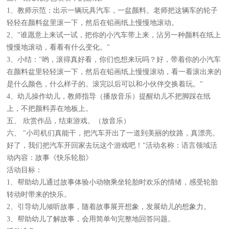
1、教师示范：出示一辆玩具汽车，一盆颜料。老师把这辆车的轮子
轻轻在颜料盆里滚一下，然后在铅画纸上慢慢地滚动。
2、"谁愿意上来试一试，把你的小汽车带上来，沾另一种颜料在纸上
慢慢地滚动，看看有什么变化。"
3、小结："哟，滚得真好看，你们也想来玩吗？好，带着你的小汽车
在颜料盆里轻轻滚一下，然后在铅画纸上慢慢滚动，看一看滚出来的
是什么颜色，什么样子的。滚完以后可以和小伙伴交换着玩。"
4、幼儿操作幼儿，教师指导（播放音乐）提醒幼儿不把脚踩在纸
上，不把颜料弄在地板上。
五、 欣赏作品，结束游戏。（放音乐）
六、 "小司机们真能干，把汽车开出了一道到美丽的纹路，真漂亮。
好了，我们把汽车开回家去玩这个游戏吧！"活动名称：语言领域活
动内容：故事《快乐轮胎》
活动目标：
1、帮助幼儿通过故事体验小动物乘坐轮胎时欢乐的情绪，感受轮胎
转动时带来的快乐。
2、引导幼儿倾听故事，随着故事展开想象，发展幼儿的想象力。
3、帮助幼儿了解故事，会用简单句完整地回答问题。