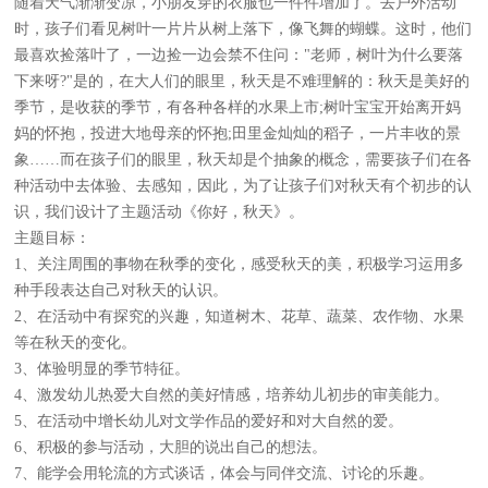
随着天气渐渐变凉，小朋友穿的衣服也一件件增加了。去户外活动
时，孩子们看见树叶一片片从树上落下，像飞舞的蝴蝶。这时，他们
最喜欢捡落叶了，一边捡一边会禁不住问："老师，树叶为什么要落
下来呀?"是的，在大人们的眼里，秋天是不难理解的：秋天是美好的
季节，是收获的季节，有各种各样的水果上市;树叶宝宝开始离开妈
妈的怀抱，投进大地母亲的怀抱;田里金灿灿的稻子，一片丰收的景
象……而在孩子们的眼里，秋天却是个抽象的概念，需要孩子们在各
种活动中去体验、去感知，因此，为了让孩子们对秋天有个初步的认
识，我们设计了主题活动《你好，秋天》。
主题目标：
1、关注周围的事物在秋季的变化，感受秋天的美，积极学习运用多
种手段表达自己对秋天的认识。
2、在活动中有探究的兴趣，知道树木、花草、蔬菜、农作物、水果
等在秋天的变化。
3、体验明显的季节特征。
4、激发幼儿热爱大自然的美好情感，培养幼儿初步的审美能力。
5、在活动中增长幼儿对文学作品的爱好和对大自然的爱。
6、积极的参与活动，大胆的说出自己的想法。
7、能学会用轮流的方式谈话，体会与同伴交流、讨论的乐趣。