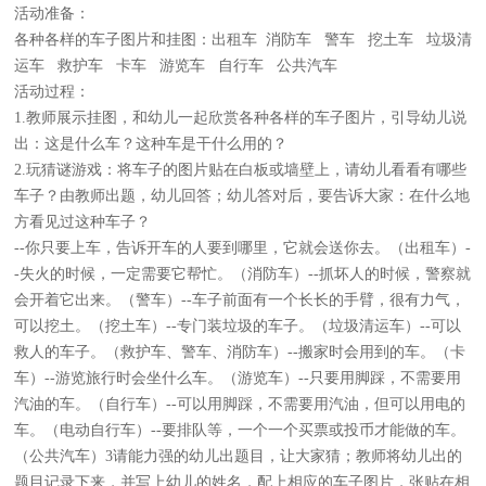
活动准备：
各种各样的车子图片和挂图：出租车 消防车 警车 挖土车 垃圾清
运车 救护车 卡车 游览车 自行车 公共汽车
活动过程：
1.教师展示挂图，和幼儿一起欣赏各种各样的车子图片，引导幼儿说
出：这是什么车？这种车是干什么用的？
2.玩猜谜游戏：将车子的图片贴在白板或墙壁上，请幼儿看看有哪些
车子？由教师出题，幼儿回答；幼儿答对后，要告诉大家：在什么地
方看见过这种车子？
--你只要上车，告诉开车的人要到哪里，它就会送你去。（出租车）-
-失火的时候，一定需要它帮忙。（消防车）--抓坏人的时候，警察就
会开着它出来。（警车）--车子前面有一个长长的手臂，很有力气，
可以挖土。（挖土车）--专门装垃圾的车子。（垃圾清运车）--可以
救人的车子。（救护车、警车、消防车）--搬家时会用到的车。（卡
车）--游览旅行时会坐什么车。（游览车）--只要用脚踩，不需要用
汽油的车。（自行车）--可以用脚踩，不需要用汽油，但可以用电的
车。（电动自行车）--要排队等，一个一个买票或投币才能做的车。
（公共汽车）3请能力强的幼儿出题目，让大家猜；教师将幼儿出的
题目记录下来，并写上幼儿的姓名，配上相应的车子图片，张贴在相