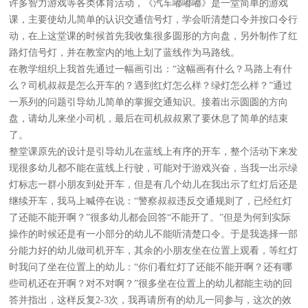
许多智力游戏等各类体育活动，《汽车嘟嘟嘟》是一堂简单的游戏
课，主要使幼儿简单的认识交通信号灯，学会听清楚口令并按口令行
动，在上这堂课的时候首先我收集很多圆形的方向盘，另外制作了红
路灯信号灯，并在教室内的地上划了蓝线作为马路线。
在教学组织上我首先通过一幅画引出：“这幅画有什么？马路上有什
么？司机叔叔是怎么开车的？遇到红灯怎么样？绿灯怎么样？”通过
一系列的问题引导幼儿简单的掌握交通知识。接着出示圆圆的方向
盘，请幼儿来坐小司机，最后在司机叔叔累了要休息了简单的结束
了。
整堂课原先的设计是引导幼儿在蓝线上有序的开车，整个活动下来发
现很多幼儿都不能在蓝线上行驶，可能对于游戏兴奋，当我一出示绿
灯标志一群小朋友到处开车，但是有几个幼儿在我出示了红灯后还是
继续开车，我马上喊停在说：“警察叔叔违反交通规则了，已经红灯
了还能不能开啊？”很多幼儿都会回答“不能开了。”但是为何到实际
操作的时候还是有一小部分的幼儿不能听清楚口令。于是我选择一部
分能力好的幼儿做司机开车，其余的小朋友坐在位置上观看，等红灯
时我问了坐在位置上的幼儿：“你们看红灯了还能不能开啊？还有哪
些司机还在开啊？对不对啊？”很多坐在位置上的幼儿都能主动的回
答并指出，这样反复2-3次，我再请所有的幼儿一同参与，这次的效