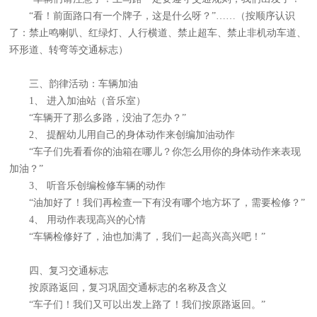
“看！前面路口有一个牌子，这是什么呀？”……（按顺序认识
了：禁止鸣喇叭、红绿灯、人行横道、禁止超车、禁止非机动车道、
环形道、转弯等交通标志）
三、韵律活动：车辆加油
1、 进入加油站（音乐室）
“车辆开了那么多路，没油了怎办？”
2、 提醒幼儿用自己的身体动作来创编加油动作
“车子们先看看你的油箱在哪儿？你怎么用你的身体动作来表现
加油？”
3、 听音乐创编检修车辆的动作
“油加好了！我们再检查一下有没有哪个地方坏了，需要检修？”
4、 用动作表现高兴的心情
“车辆检修好了，油也加满了，我们一起高兴高兴吧！”
四、复习交通标志
按原路返回，复习巩固交通标志的名称及含义
“车子们！我们又可以出发上路了！我们按原路返回。”