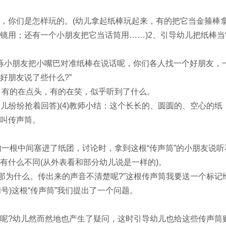
，你们是怎样玩的。(幼儿拿起纸棒玩起来，有的把它当金箍棒
镜用；还有一个小朋友把它当话筒用……)2、引导幼儿把纸棒当
王烁小朋友把小嘴巴对准纸棒在说话呢，你们各人找一个好朋友，
好朋友说了些什么?”
来，有的在点头，有的在笑，似乎听到了什么。
幼儿纷纷抢着回答)(4)教师小结：这个长长的、圆圆的、空心的纸
叫传声筒。
的一根中间塞进了纸团，讨论时，拿到这根“传声筒”的小朋友说听
有什么不同(从外表看和部分幼儿说是一样的)。
的，那为什么。传出来的声音不清楚呢?”这根传声筒我要送一个标记
问号)这根“传声筒”我们提出了一个问题。
呢?幼儿然而然地也产生了疑问，这时引导幼儿也给这些传声筒