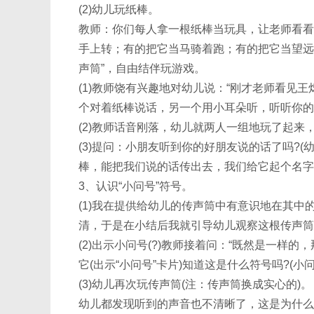
(2)幼儿玩纸棒。
教师：你们每人拿一根纸棒当玩具，让老师看看
手上转；有的把它当马骑着跑；有的把它当望远
声筒”，自由结伴玩游戏。
(1)教师饶有兴趣地对幼儿说：“刚才老师看见
个对着纸棒说话，另一个用小耳朵听，听听你的
(2)教师话音刚落，幼儿就两人一组地玩了起
(3)提问：小朋友听到你的好朋友说的话了吗?(
棒，能把我们说的话传出去，我们给它起个名字
3、认识“小问号”符号。
(1)我在提供给幼儿的传声筒中有意识地在其中
清，于是在小结后我就引导幼儿观察这根传声筒
(2)出示小问号(?)教师接着问：“既然是一样
它(出示“小问号”卡片)知道这是什么符号吗?(小
(3)幼儿再次玩传声筒(注：传声筒换成实心的)。
幼儿都发现听到的声音也不清晰了，这是为什么