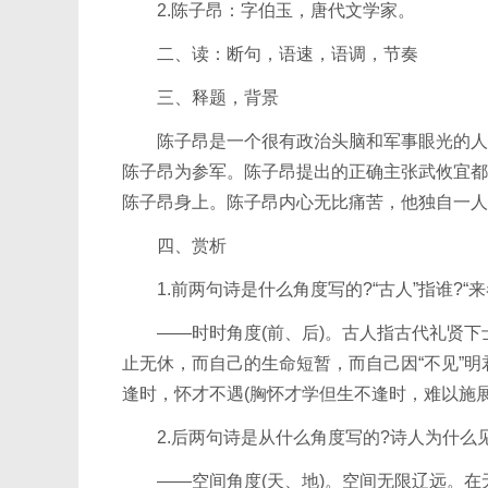
2.陈子昂：字伯玉，唐代文学家。
二、读：断句，语速，语调，节奏
三、释题，背景
陈子昂是一个很有政治头脑和军事眼光的人，
陈子昂为参军。陈子昂提出的正确主张武攸宜都
陈子昂身上。陈子昂内心无比痛苦，他独自一人
四、赏析
1.前两句诗是什么角度写的?“古人”指谁?“来
——时时角度(前、后)。古人指古代礼贤下士
止无休，而自己的生命短暂，而自己因“不见”
逢时，怀才不遇(胸怀才学但生不逢时，难以施
2.后两句诗是从什么角度写的?诗人为什么见
——空间角度(天、地)。空间无限辽远。在