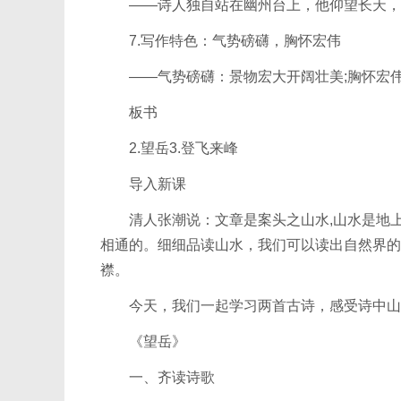
——诗人独自站在幽州台上，他仰望长天，
7.写作特色：气势磅礴，胸怀宏伟
——气势磅礴：景物宏大开阔壮美;胸怀宏伟
板书
2.望岳3.登飞来峰
导入新课
清人张潮说：文章是案头之山水,山水是地上之
相通的。细细品读山水，我们可以读出自然界的
襟。
今天，我们一起学习两首古诗，感受诗中山
《望岳》
一、齐读诗歌