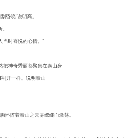
割昏晓”说明高。
析。
当时喜悦的心情。”
然把神奇秀丽都聚集在泰山身
刀割开一样。说明泰山
胸怀随着泰山之云雾缭绕而激荡。