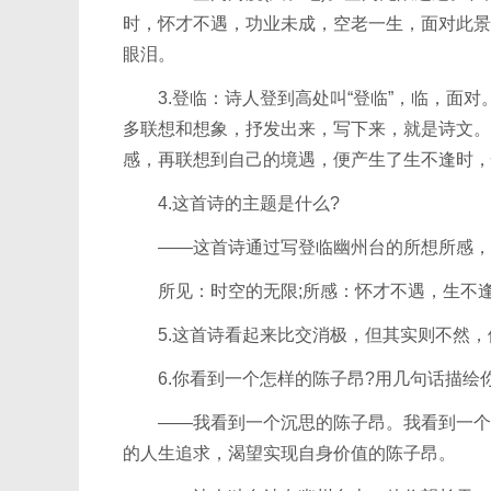
时，怀才不遇，功业未成，空老一生，面对此景，
眼泪。
3.登临：诗人登到高处叫“登临”，临，面对
多联想和想象，抒发出来，写下来，就是诗文。
感，再联想到自己的境遇，便产生了生不逢时，
4.这首诗的主题是什么?
——这首诗通过写登临幽州台的所想所感，
所见：时空的无限;所感：怀才不遇，生不逢时
5.这首诗看起来比交消极，但其实则不然，
6.你看到一个怎样的陈子昂?用几句话描绘你
——我看到一个沉思的陈子昂。我看到一个为
的人生追求，渴望实现自身价值的陈子昂。