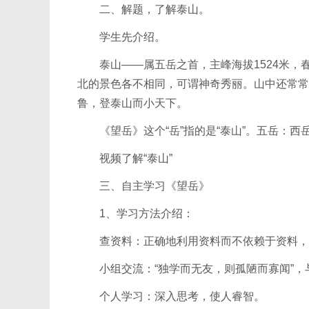
二、解题，了解泰山。
学生先介绍。
泰山——属五岳之首，主峰海拔1524米，
北的景色各不相同，可谓神奇秀丽。山中还常常
鲁，登泰山而小天下。
《望岳》这个“岳”指的是“泰山”。五岳：西
视频了解“泰山”
三、自主学习《望岳》
1、学习方法介绍：
查资料：正确地利用资料而不依赖于资料，
小组交流：“独学而无友，则孤陋而寡闻”，
个人学习：深入思考，使人睿智。