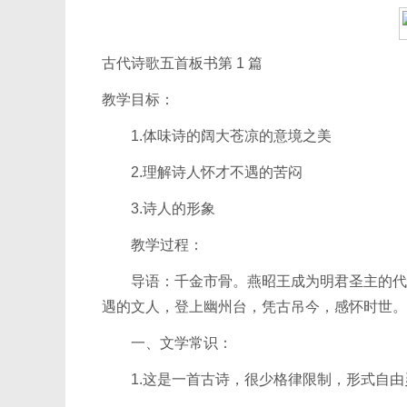
古代诗歌五首板书第 1 篇
教学目标：
1.体味诗的阔大苍凉的意境之美
2.理解诗人怀才不遇的苦闷
3.诗人的形象
教学过程：
导语：千金市骨。燕昭王成为明君圣主的代表
遇的文人，登上幽州台，凭古吊今，感怀时世。
一、文学常识：
1.这是一首古诗，很少格律限制，形式自由