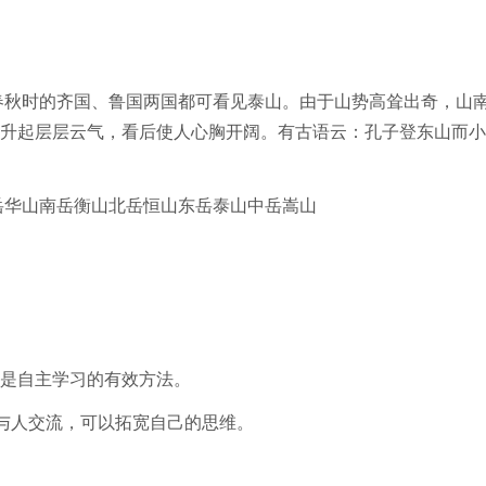
春秋时的齐国、鲁国两国都可看见泰山。由于山势高耸出奇，山
升起层层云气，看后使人心胸开阔。有古语云：孔子登东山而小
岳华山南岳衡山北岳恒山东岳泰山中岳嵩山
是自主学习的有效方法。
与人交流，可以拓宽自己的思维。