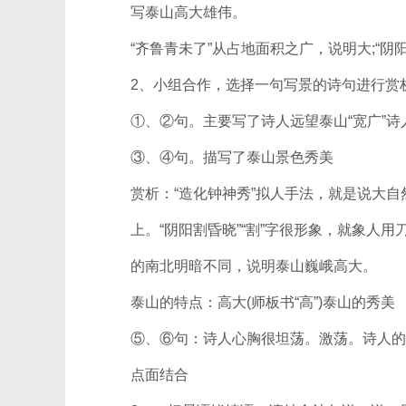
写泰山高大雄伟。
“齐鲁青未了”从占地面积之广，说明大;“阴阳
2、小组合作，选择一句写景的诗句进行赏
①、②句。主要写了诗人远望泰山“宽广”诗人
③、④句。描写了泰山景色秀美
赏析：“造化钟神秀”拟人手法，就是说大自
上。“阴阳割昏晓”“割”字很形象，就象人用
的南北明暗不同，说明泰山巍峨高大。
泰山的特点：高大(师板书“高”)泰山的秀美
⑤、⑥句：诗人心胸很坦荡。激荡。诗人的
点面结合