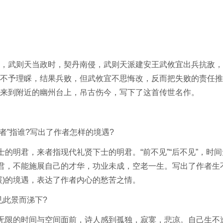
武则天当政时，契丹南侵，武则天派建安王武攸宜出兵抗敌，
不予理睬，结果兵败，但武攸宜不思悔改，反而把失败的责任推
来到附近的幽州台上，吊古伤今，写下了这首传世名作。
者”指谁?写出了作者怎样的境遇?
的明君，来者指现代礼贤下士的明君。“前不见”“后不见”，时间
明君，不能施展自己的才华，功业未成，空老一生。写出了作者生
展)的境遇，表达了作者内心的愁苦之情。
此景而涕下?
无限的时间与空间面前，诗人感到孤独，寂寞，悲凉。自己生不