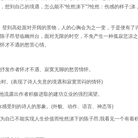
想到自己的境遇，怎么能不“怆然涕下”?怆然：伤感的样子;涕
。登到高处面对开阔的景物，人的心胸会为之一变，于是便有了
陈子昂登临幽州台，面对无限的时空，不免产生一种孤寂悲凉之
怀才不遇的愁苦心情。
抒发作者怀才不遇、寂寞无聊的愁苦情怀。
。(表现了诗人失意的境遇和寂寞苦闷的情怀)
他流露出作者积极进取的建功立业的强烈渴望。
感受到的诗人的形象。(外貌、动作、语言、神态等)
自己不能实现人生价值而怆然涕下的陈子昂;我看见一个有着