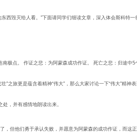
的东西毁灭给人看。”下面请同学们细读文章，深入体会斯科特一
南极点。 作证之悲：为阿蒙森成功作证。 死亡之悲：归途中5
壮”之旅更是蕴含着精神“伟大”，那么大家讨论一下“伟大”精神表
”之处，并有感情地朗读出来。
了，但他们勇于承认失败，并愿意为阿蒙森的成功作证，而这正